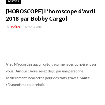
SORTIES
b
a
[HOROSCOPE] L’horoscope d’avril
o
g
2018 par Bobby Cargol
o
r
PAR
MAÏLYS
30 MARS 2018
k
a
m
Vie :
N’accordez aucun crédit aux menaces qui pèsent sur
vous.
Amour :
Vous serez déçu par une personne
actuellement incarcérée pour des faits graves.
Santé
:
Dynamisme tout relatif.