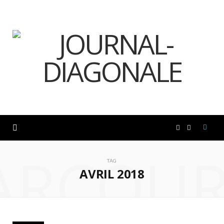
F
I
ARCOUR
a
n
TAG
AVRIL 2018
c
s
e
t