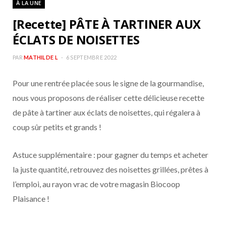
À LA UNE
b
a
[Recette] PÂTE À TARTINER AUX
o
g
ÉCLATS DE NOISETTES
o
r
PAR
MATHILDE L
6 SEPTEMBRE 2022
Pour une rentrée placée sous le signe de la gourmandise,
k
a
nous vous proposons de réaliser cette délicieuse recette
m
de pâte à tartiner aux éclats de noisettes, qui régalera à
coup sûr petits et grands !
Astuce supplémentaire : pour gagner du temps et acheter
la juste quantité, retrouvez des noisettes grillées, prêtes à
l’emploi, au rayon vrac de votre magasin Biocoop
Plaisance !