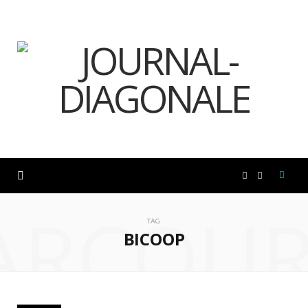
F
I
ARCOUR
a
n
TAG
BICOOP
c
s
e
t