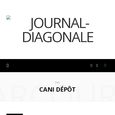
F
I
ARCOUR
a
n
TAG
CANI DÉPÔT
c
s
e
t