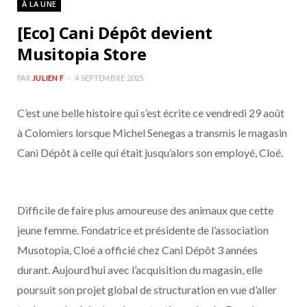
À LA UNE
b
a
[Eco] Cani Dépôt devient
o
g
Musitopia Store
o
r
PAR
JULIEN F
4 SEPTEMBRE 2025
C’est une belle histoire qui s’est écrite ce vendredi 29 août
k
a
à Colomiers lorsque Michel Senegas a transmis le magasin
m
Cani Dépôt à celle qui était jusqu’alors son employé, Cloé.
Difficile de faire plus amoureuse des animaux que cette
jeune femme. Fondatrice et présidente de l’association
Musotopia, Cloé a officié chez Cani Dépôt 3 années
durant. Aujourd’hui avec l’acquisition du magasin, elle
poursuit son projet global de structuration en vue d’aller