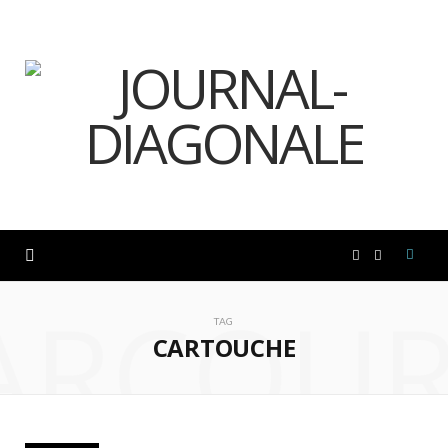
F
I
ARCOUR
a
n
TAG
CARTOUCHE
c
s
e
t