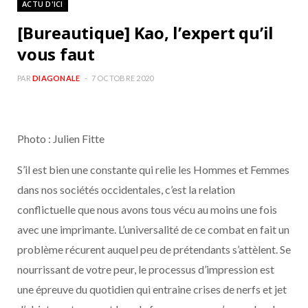
ACTU D'ICI
b
a
[Bureautique] Kao, l’expert qu’il
o
g
vous faut
o
r
PAR
DIAGONALE
7 OCTOBRE 2020
k
a
Photo : Julien Fitte
m
S’il est bien une constante qui relie les Hommes et Femmes
dans nos sociétés occidentales, c’est la relation
conflictuelle que nous avons tous vécu au moins une fois
avec une imprimante. L’universalité de ce combat en fait un
problème récurent auquel peu de prétendants s’attèlent. Se
nourrissant de votre peur, le processus d’impression est
une épreuve du quotidien qui entraine crises de nerfs et jet