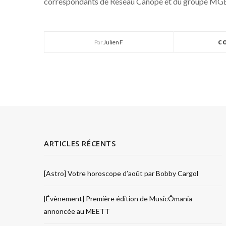
correspondants de Réseau Canopé et du groupe MG
Par
Julien F
C
ARTICLES RÉCENTS
[Astro] Votre horoscope d’août par Bobby Cargol
[Évènement] Première édition de MusicÔmania
annoncée au MEETT