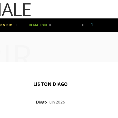
00% BIO
ID MAISON
F
I
IR
a
n
c
s
e
t
b
a
LIS TON DIAGO
o
g
Diago
juin 2026
o
r