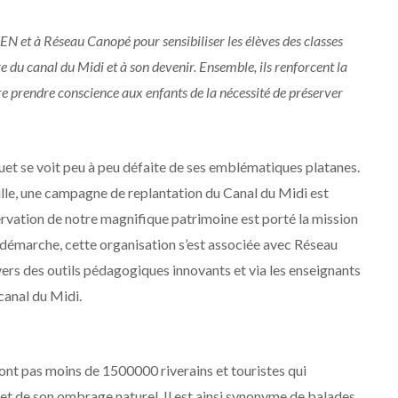
N et à Réseau Canopé pour sensibiliser les élèves des classes
e du canal du Midi et à son devenir. Ensemble, ils renforcent la
aire prendre conscience aux enfants de la nécessité de préserver
quet se voit peu à peu défaite de ses emblématiques platanes.
aille, une campagne de replantation du Canal du Midi est
vation de notre magnifique patrimoine est porté la mission
 démarche, cette organisation s’est associée avec Réseau
ers des outils pédagogiques innovants et via les enseignants
 canal du Midi.
sont pas moins de 1500000 riverains et touristes qui
et de son ombrage naturel. Il est ainsi synonyme de balades