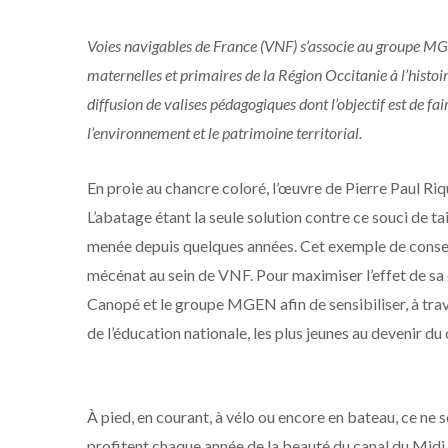
Voies navigables de France (VNF) s’associe au groupe MGE
maternelles et primaires de la Région Occitanie à l’histoir
diffusion de valises pédagogiques dont l’objectif est de f
l’environnement et le patrimoine territorial.
En proie au chancre coloré, l’œuvre de Pierre Paul Ri
L’abatage étant la seule solution contre ce souci de t
menée depuis quelques années. Cet exemple de conser
mécénat au sein de VNF. Pour maximiser l’effet de sa
Canopé et le groupe MGEN afin de sensibiliser, à trav
de l’éducation nationale, les plus jeunes au devenir du
À pied, en courant, à vélo ou encore en bateau, ce ne 
profitent chaque année de la beauté du canal du Midi 