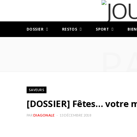
DOSSIER
RESTOS
SPORT
BIEN
P
SAVEURS
[DOSSIER] Fêtes… votre m
PAR
DIAGONALE
13 DÉCEMBRE 2018