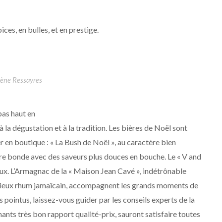
ices, en bulles, et en prestige.
ène Ressayres
pas haut en
 la dégustation et à la tradition. Les bières de Noël sont
r en boutique : « La Bush de Noël », au caractère bien
ère bonde avec des saveurs plus douces en bouche. Le « V and
eux. L’Armagnac de la « Maison Jean Cavé », indétrônable
stigieux rhum jamaïcain, accompagnent les grands moments de
s pointus, laissez-vous guider par les conseils experts de la
nts très bon rapport qualité-prix, sauront satisfaire toutes