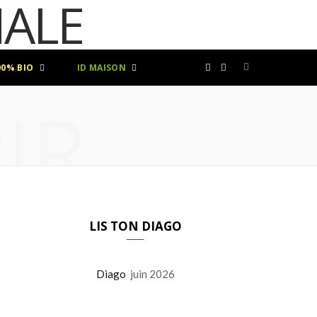
00% BIO
ID MAISON
F
I
IR
a
n
c
s
e
t
b
a
LIS TON DIAGO
o
g
Diago
juin 2026
o
r