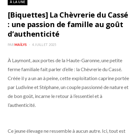
À LA UNE
b
a
[Biquettes] La Chèvrerie du Cassé
o
g
: une passion de famille au goût
d’authenticité
o
r
PAR
MAÏLYS
4 JUILLET 2025
k
a
À Laymont, aux portes de la Haute-Garonne, une petite
m
ferme familiale fait parler d’elle : la Chèvrerie du Cassé.
Créée il y a un an à peine, cette exploitation caprine portée
par Ludivine et Stéphane, un couple passionné de nature et
de bon goût, incarne le retour à l’essentiel et à
l’authenticité.
Ce jeune élevage ne ressemble à aucun autre. Ici, tout est