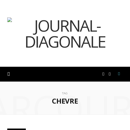
F
I
ARCOUR
a
n
TAG
CHEVRE
c
s
e
t