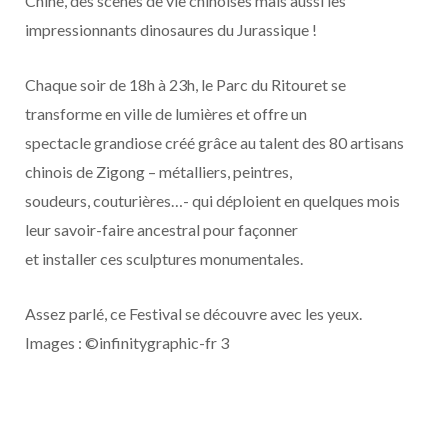
Chine, des scènes de vie chinoises mais aussi les
impressionnants dinosaures du Jurassique !
Chaque soir de 18h à 23h, le Parc du Ritouret se
transforme en ville de lumières et offre un
spectacle grandiose créé grâce au talent des 80 artisans
chinois de Zigong – métalliers, peintres,
soudeurs, couturières…- qui déploient en quelques mois
leur savoir-faire ancestral pour façonner
et installer ces sculptures monumentales.
Assez parlé, ce Festival se découvre avec les yeux.
Images : ©infinitygraphic-fr 3