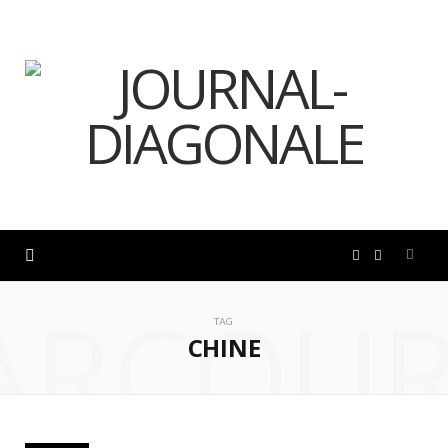
F
I
ARCOUR
a
n
TAG
CHINE
c
s
e
t