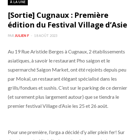
À LA UNE
b
a
[Sortie] Cugnaux : Première
o
g
édition du Festival Village d’Asie
o
r
PAR
JULIEN F
18 AOÛT 2023
Au 19 Rue Aristide Berges à Cugnaux, 2 établissements
k
a
asiatiques, à savoir le restaurant Pho saigon et le
m
supermarché Saigon Market, ont été rejoints depuis peu
par Mokaï, un restaurant élégant spécialisé dans les
grills/fondues et sushis. C’est sur le parking de ce dernier
(et surement plus largement autour) que se tiendra le
premier festival Village d’Asie les 25 et 26 août.
Pour une première, l’orga a décidé d’y aller plein fer! Sur