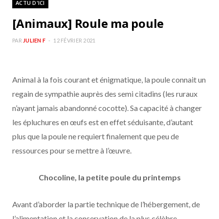
ACTU D'ICI
b
a
[Animaux] Roule ma poule
o
g
PAR
JULIEN F
12 FÉVRIER 2021
o
r
Animal à la fois courant et énigmatique, la poule connait un
k
a
regain de sympathie auprès des semi citadins (les ruraux
m
n’ayant jamais abandonné cocotte). Sa capacité à changer
les épluchures en œufs est en effet séduisante, d’autant
plus que la poule ne requiert finalement que peu de
ressources pour se mettre à l’œuvre.
Chocoline, la petite poule du printemps
Avant d’aborder la partie technique de l’hébergement, de
l’alimentation et la conservation de la plus célèbre