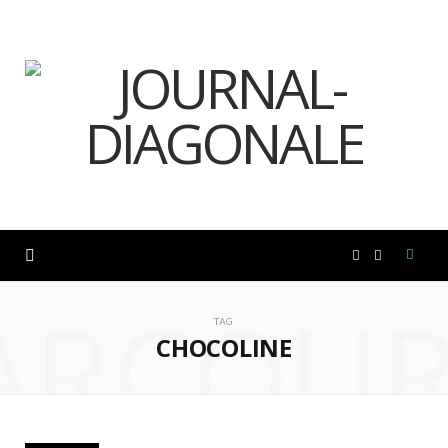
F
I
ARCOUR
a
n
TAG
CHOCOLINE
c
s
e
t