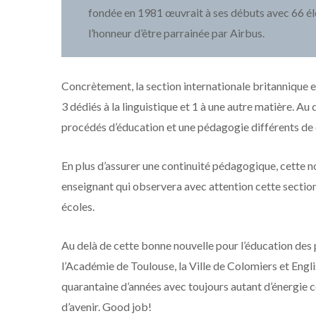
fondée en 1981 œuvrait à ses débuts avec 66 élèv
l’honneur d’être parrainée par Airbus.
Concrètement, la section internationale britannique e
3 dédiés à la linguistique et 1 à une autre matière. Au
procédés d’éducation et une pédagogie différents de
En plus d’assurer une continuité pédagogique, cette 
enseignant qui observera avec attention cette section
écoles.
Au delà de cette bonne nouvelle pour l’éducation des p
l’Académie de Toulouse, la Ville de Colomiers et Engli
quarantaine d’années avec toujours autant d’énergie c
d’avenir. Good job!