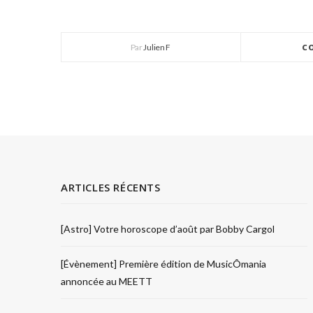
Par
Julien F
C
ARTICLES RÉCENTS
[Astro] Votre horoscope d’août par Bobby Cargol
[Évènement] Première édition de MusicÔmania
annoncée au MEETT