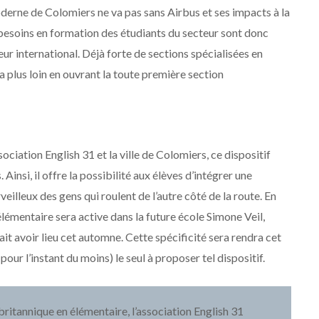
 moderne de Colomiers ne va pas sans Airbus et ses impacts à la
 besoins en formation des étudiants du secteur sont donc
r international. Déjà forte de sections spécialisées en
a plus loin en ouvrant la toute première section
iation English 31 et la ville de Colomiers, ce dispositif
Ainsi, il offre la possibilité aux élèves d’intégrer une
illeux des gens qui roulent de l’autre côté de la route. En
élémentaire sera active dans la future école Simone Veil,
ait avoir lieu cet automne. Cette spécificité sera rendra cet
ur l’instant du moins) le seul à proposer tel dispositif.
britannique en élémentaire, l’association English 31