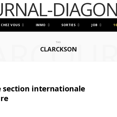
 CHEZ VOUS
IMMO
SORTIES
JOB
1
ARCOUR
TAG
CLARCKSON
 section internationale
ire