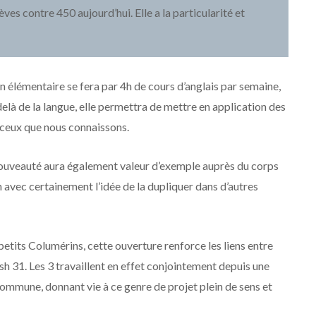
es contre 450 aujourd’hui. Elle a la particularité et
n élémentaire se fera par 4h de cours d’anglais par semaine,
 delà de la langue, elle permettra de mettre en application des
 ceux que nous connaissons.
nouveauté aura également valeur d’exemple auprès du corps
 avec certainement l’idée de la dupliquer dans d’autres
etits Columérins, cette ouverture renforce les liens entre
sh 31. Les 3 travaillent en effet conjointement depuis une
ommune, donnant vie à ce genre de projet plein de sens et