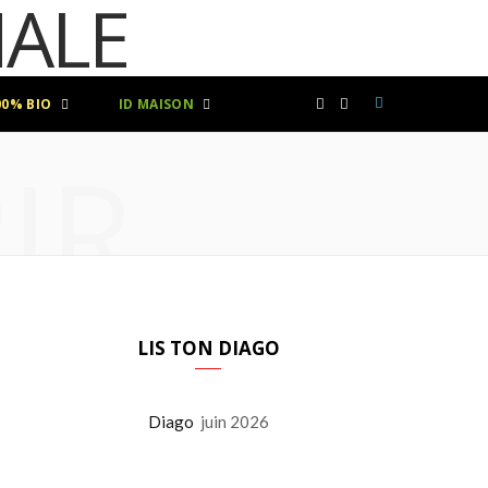
00% BIO
ID MAISON
F
I
IR
a
n
c
s
e
t
b
a
LIS TON DIAGO
o
g
Diago
juin 2026
o
r