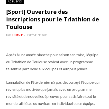
ACTU D'ICI
b
a
[Sport] Ouverture des
o
g
inscriptions pour le Triathlon de
Toulouse
o
r
PAR
JULIEN F
15 FÉVRIER 2021
k
a
m
Après à une année blanche pour raison sanitaire, l’équipe
du Triathlon de Toulouse revient avec un programme
faisant la part belle aux équipes et aux plus jeunes.
L’annulation de l’été dernier n’a pas découragé l’équipe qui
revient plus motivée que jamais avec un programme
revisité et de nouvelles épreuves pour satisfaire tout le
monde, athlètes ou novices, en individuel ou en équipe,