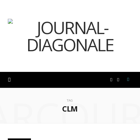
F
I
ARCOUR
a
n
TAG
CLM
c
s
e
t