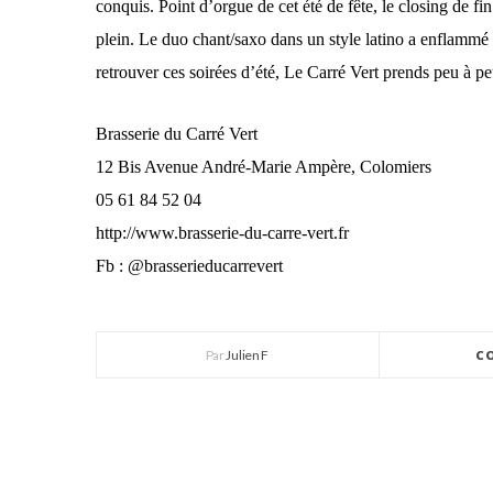
conquis. Point d’orgue de cet été de fête, le closing de fi
plein. Le duo chant/saxo dans un style latino a enflammé 
retrouver ces soirées d’été, Le Carré Vert prends peu à pe
Brasserie du Carré Vert
12 Bis Avenue André-Marie Ampère, Colomiers
05 61 84 52 04
http://www.brasserie-du-carre-vert.fr
Fb : @brasserieducarrevert
Par
Julien F
C