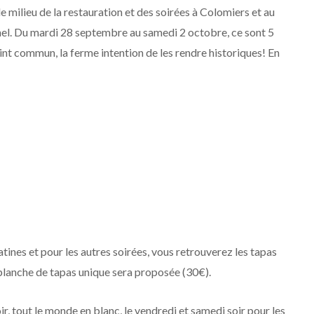
e milieu de la restauration et des soirées à Colomiers et au
nnel. Du mardi 28 septembre au samedi 2 octobre, ce sont 5
nt commun, la ferme intention de les rendre historiques! En
latines et pour les autres soirées, vous retrouverez les tapas
e planche de tapas unique sera proposée (30€).
oir, tout le monde en blanc, le vendredi et samedi soir pour les