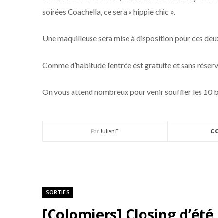
soirées Coachella, ce sera « hippie chic ».
Une maquilleuse sera mise à disposition pour ces deux
Comme d’habitude l’entrée est gratuite et sans réserv
On vous attend nombreux pour venir souffler les 10 
Par
Julien F
C
SORTIES
[Colomiers] Closing d’été