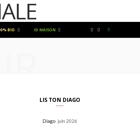
00% BIO
ID MAISON
F
I
IR
a
n
c
s
e
t
b
a
LIS TON DIAGO
o
g
Diago
juin 2026
o
r