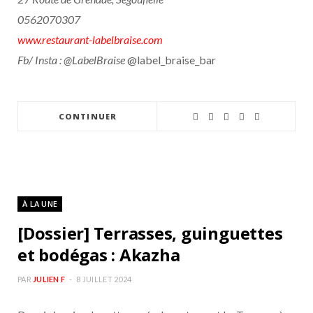
0562070307
www.restaurant-labelbraise.com
Fb/ Insta : @LabelBraise
@label_braise_bar
CONTINUER
À LA UNE
[Dossier] Terrasses, guinguettes
et bodégas : Akazha
PAR
JULIEN F
8 JUILLET 2024