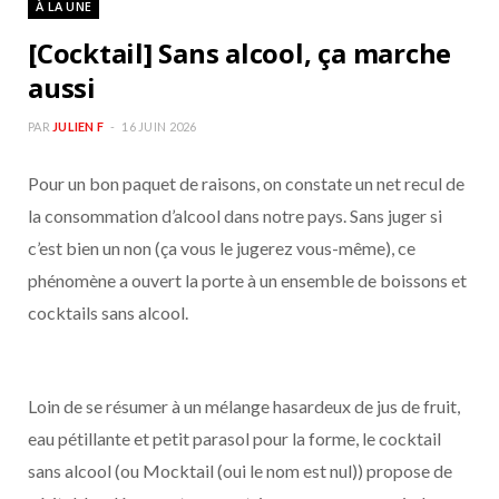
À LA UNE
b
a
[Cocktail] Sans alcool, ça marche
o
g
aussi
o
r
PAR
JULIEN F
16 JUIN 2026
Pour un bon paquet de raisons, on constate un net recul de
k
a
la consommation d’alcool dans notre pays. Sans juger si
m
c’est bien un non (ça vous le jugerez vous-même), ce
phénomène a ouvert la porte à un ensemble de boissons et
cocktails sans alcool.
Loin de se résumer à un mélange hasardeux de jus de fruit,
eau pétillante et petit parasol pour la forme, le cocktail
sans alcool (ou Mocktail (oui le nom est nul)) propose de