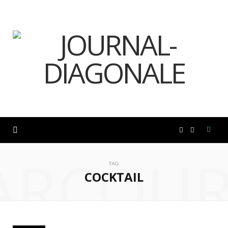
F
I
ARCOUR
a
n
TAG
COCKTAIL
c
s
e
t