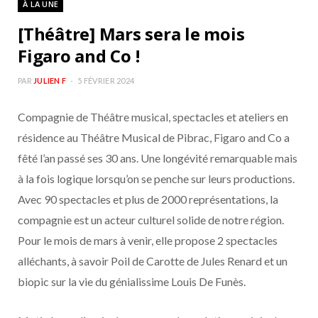
À LA UNE
b
a
[Théâtre] Mars sera le mois
o
g
Figaro and Co !
o
r
PAR
JULIEN F
5 FÉVRIER 2024
Compagnie de Théâtre musical, spectacles et ateliers en
k
a
résidence au Théâtre Musical de Pibrac, Figaro and Co a
m
fêté l’an passé ses 30 ans. Une longévité remarquable mais
à la fois logique lorsqu’on se penche sur leurs productions.
Avec 90 spectacles et plus de 2000 représentations, la
compagnie est un acteur culturel solide de notre région.
Pour le mois de mars à venir, elle propose 2 spectacles
alléchants, à savoir Poil de Carotte de Jules Renard et un
biopic sur la vie du génialissime Louis De Funès.