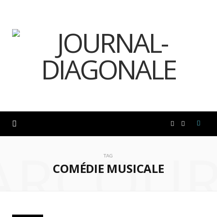
F
I
ARCOUR
a
n
TAG
COMÉDIE MUSICALE
c
s
e
t