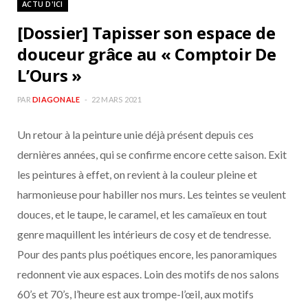
ACTU D'ICI
b
a
[Dossier] Tapisser son espace de
o
g
douceur grâce au « Comptoir De
L’Ours »
o
r
PAR
DIAGONALE
22 MARS 2021
k
a
Un retour à la peinture unie déjà présent depuis ces
m
dernières années, qui se confirme encore cette saison. Exit
les peintures à effet, on revient à la couleur pleine et
harmonieuse pour habiller nos murs. Les teintes se veulent
douces, et le taupe, le caramel, et les camaïeux en tout
genre maquillent les intérieurs de cosy et de tendresse.
Pour des pants plus poétiques encore, les panoramiques
redonnent vie aux espaces. Loin des motifs de nos salons
60’s et 70’s, l’heure est aux trompe-l’œil, aux motifs