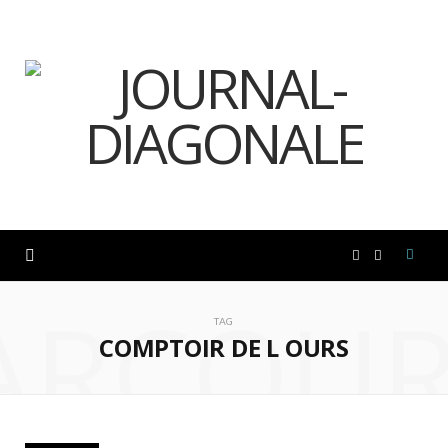
F
I
ARCOUR
a
n
TAG
COMPTOIR DE L OURS
c
s
e
t