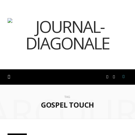
F
I
ARCOUR
a
n
TAG
GOSPEL TOUCH
c
s
e
t