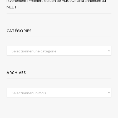
[Évènement] Première édition de MusicÔmania annoncée au
MEETT
CATÉGORIES
Catégories
ARCHIVES
Archives