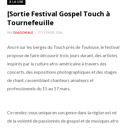
À LA UNE
b
a
[Sortie Festival Gospel Touch à
o
g
Tournefeuille
o
r
PAR
DIAGONALE
27 FÉVRIER 2024
Ancré sur les berges du Touch près de Toulouse, le festival
k
a
propose de faire découvrir trois jours durant, des artistes
m
inspirés par la culture afro-américaine à travers des
concerts, des expositions photographiques et des stages
de chant, rassemblant chanteurs amateurs et
professionnels du 15 au 17 mars.
Ce rendez-vous unique en son genre dans la région est né
de la volonté de passionnés de gospel et de musiques afro