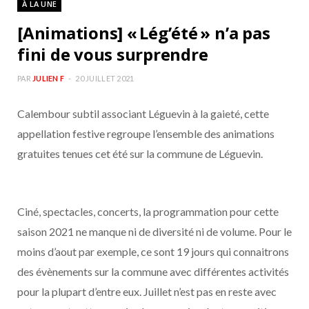
À LA UNE
b
a
[Animations] « Lég’été » n’a pas
o
g
fini de vous surprendre
o
r
PAR
JULIEN F
20 JUILLET 2021
Calembour subtil associant Léguevin à la gaieté, cette
k
a
appellation festive regroupe l’ensemble des animations
m
gratuites tenues cet été sur la commune de Léguevin.
Ciné, spectacles, concerts, la programmation pour cette
saison 2021 ne manque ni de diversité ni de volume. Pour le
moins d’aout par exemple, ce sont 19 jours qui connaitrons
des évènements sur la commune avec différentes activités
pour la plupart d’entre eux. Juillet n’est pas en reste avec