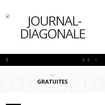
F
I
ARCOUR
a
n
TAG
GRATUITES
c
s
e
t