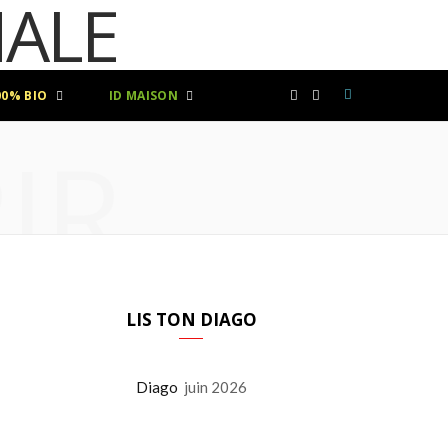
00% BIO
ID MAISON
F
I
IR
a
n
c
s
e
t
b
a
LIS TON DIAGO
o
g
Diago
juin 2026
o
r