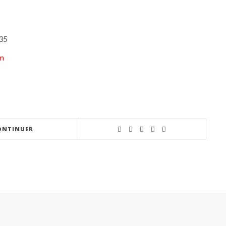
.35
om
ONTINUER