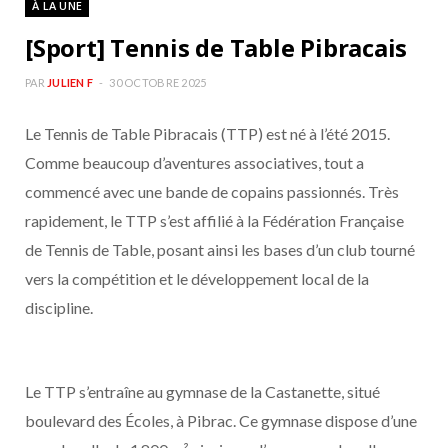
À LA UNE
b
a
[Sport] Tennis de Table Pibracais
o
g
PAR
JULIEN F
30 OCTOBRE 2025
o
r
Le Tennis de Table Pibracais (TTP) est né à l’été 2015.
Comme beaucoup d’aventures associatives, tout a
k
a
commencé avec une bande de copains passionnés. Très
m
rapidement, le TTP s’est affilié à la Fédération Française
de Tennis de Table, posant ainsi les bases d’un club tourné
vers la compétition et le développement local de la
discipline.
Le TTP s’entraîne au gymnase de la Castanette, situé
boulevard des Écoles, à Pibrac. Ce gymnase dispose d’une