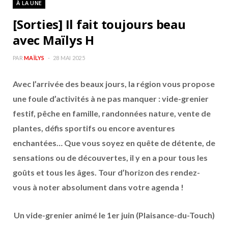
À LA UNE
b
a
[Sorties] Il fait toujours beau
o
g
avec Maïlys H
o
r
PAR
MAÏLYS
28 MAI 2025
Avec l’arrivée des beaux jours, la région vous propose
k
a
une foule d’activités à ne pas manquer : vide-grenier
m
festif, pêche en famille, randonnées nature, vente de
plantes, défis sportifs ou encore aventures
enchantées… Que vous soyez en quête de détente, de
sensations ou de découvertes, il y en a pour tous les
goûts et tous les âges. Tour d’horizon des rendez-
vous à noter absolument dans votre agenda !
Un vide-grenier animé le 1er juin (Plaisance-du-Touch)