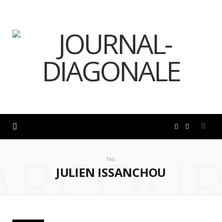
F
I
ARCOUR
a
n
TAG
JULIEN ISSANCHOU
c
s
e
t