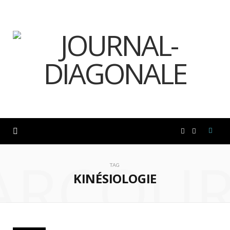
F
I
ARCOUR
a
n
TAG
KINÉSIOLOGIE
c
s
e
t