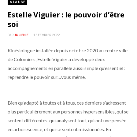
À LA UNE
b
a
Estelle Viguier : le pouvoir d’être
o
g
soi
o
r
PAR
JULIEN F
18 FÉVRIER 2022
Kinésiologue installée depuis octobre 2020 au centre ville
k
a
de Colomiers, Estelle Viguier a développé deux
m
accompagnements en parallèle aussi simple qu’essentiel :
reprendre le pouvoir sur…vous même.
Bien qu’adapté à toutes et à tous, ces derniers s’adressent
plus particulièrement aux personnes hypersensibles, qui se
sentent différentes, qui analysent tout, qui ont une pensée
en arborescence, et qui se sentent missionnées. En