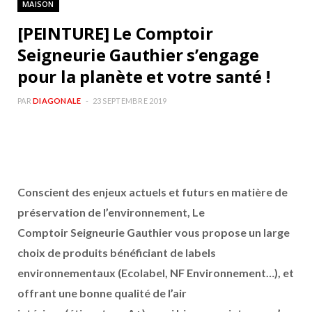
MAISON
b
a
[PEINTURE] Le Comptoir
o
g
Seigneurie Gauthier s’engage
pour la planète et votre santé !
o
r
PAR
DIAGONALE
23 SEPTEMBRE 2019
k
a
m
Conscient des enjeux actuels et futurs en matière de
préservation de l’environnement, Le
Comptoir Seigneurie Gauthier vous propose un large
choix de produits bénéficiant de labels
environnementaux (Ecolabel, NF Environnement…), et
offrant une bonne qualité de l’air