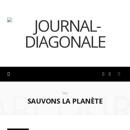
F
I
ARCOUR
a
n
TAG
SAUVONS LA PLANÈTE
c
s
e
t