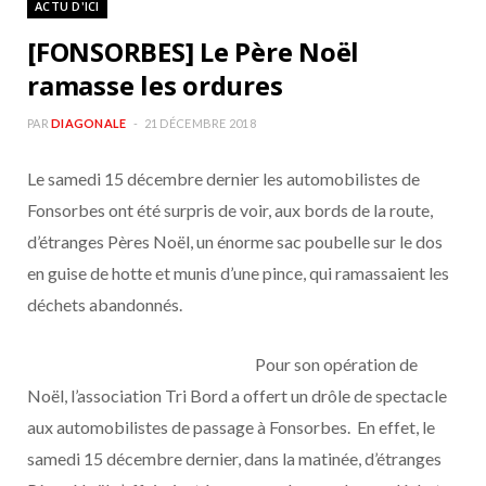
ACTU D'ICI
b
a
[FONSORBES] Le Père Noël
o
g
ramasse les ordures
o
r
PAR
DIAGONALE
21 DÉCEMBRE 2018
Le samedi 15 décembre dernier les automobilistes de
k
a
Fonsorbes ont été surpris de voir, aux bords de la route,
m
d’étranges Pères Noël, un énorme sac poubelle sur le dos
en guise de hotte et munis d’une pince, qui ramassaient les
déchets abandonnés.
Pour son opération de
Noël, l’association Tri Bord a offert un drôle de spectacle
aux automobilistes de passage à Fonsorbes. En effet, le
samedi 15 décembre dernier, dans la matinée, d’étranges