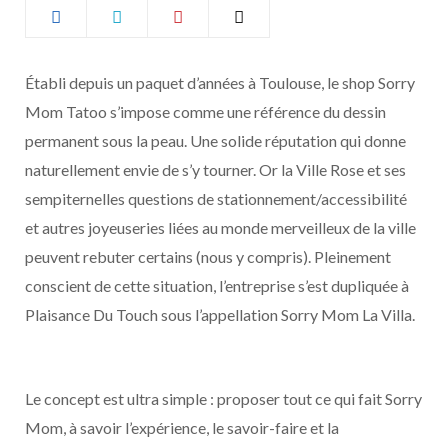
b
a
o
g
Établi depuis un paquet d’années à Toulouse, le shop Sorry
Mom Tatoo s’impose comme une référence du dessin
o
r
permanent sous la peau. Une solide réputation qui donne
k
a
naturellement envie de s’y tourner. Or la Ville Rose et ses
sempiternelles questions de stationnement/accessibilité
m
et autres joyeuseries liées au monde merveilleux de la ville
peuvent rebuter certains (nous y compris). Pleinement
conscient de cette situation, l’entreprise s’est dupliquée à
Plaisance Du Touch sous l’appellation Sorry Mom La Villa.
Le concept est ultra simple : proposer tout ce qui fait Sorry
Mom, à savoir l’expérience, le savoir-faire et la