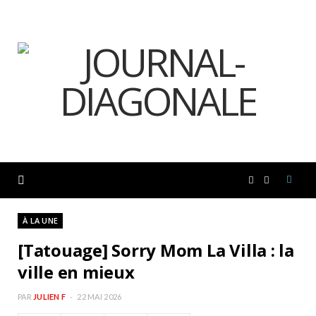
F
I
a
n
À LA UNE
[Tatouage] Sorry Mom La Villa : la
c
s
ville en mieux
e
t
PAR
JULIEN F
22 MAI 2026