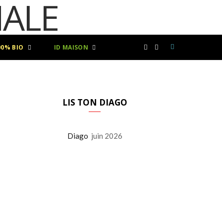
00% BIO
ID MAISON
F
I
a
n
c
s
LIS TON DIAGO
e
t
Diago
juin 2026
b
a
o
g
o
r