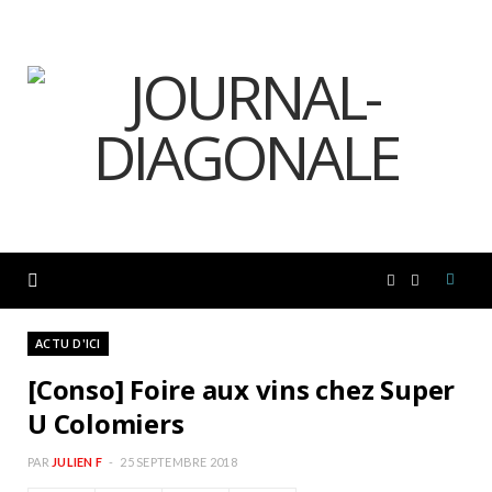
F
I
a
n
ACTU D'ICI
[Conso] Foire aux vins chez Super
c
s
U Colomiers
e
t
PAR
JULIEN F
25 SEPTEMBRE 2018