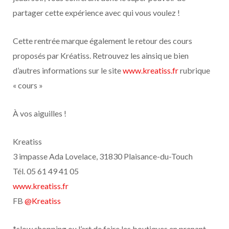
partager cette expérience avec qui vous voulez !
Cette rentrée marque également le retour des cours
proposés par Kréatiss. Retrouvez les ainsiq ue bien
d’autres informations sur le site
www.kreatiss.fr
rubrique
« cours »
À vos aiguilles !
Kreatiss
3 impasse Ada Lovelace, 31830 Plaisance-du-Touch
Tél. 05 61 49 41 05
www.kreatiss.fr
FB
@Kreatiss
*slow shopping ou l’art de faire les boutiques en prenant