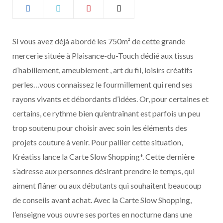
b
a
o
g
Si vous avez déjà abordé les 750m² de cette grande
mercerie située à Plaisance-du-Touch dédié aux tissus
o
r
d’habillement, ameublement , art du fil, loisirs créatifs
k
a
perles…vous connaissez le fourmillement qui rend ses
rayons vivants et débordants d’idées. Or, pour certaines et
m
certains, ce rythme bien qu’entraînant est parfois un peu
trop soutenu pour choisir avec soin les éléments des
projets couture à venir. Pour pallier cette situation,
Kréatiss lance la Carte Slow Shopping*. Cette dernière
s’adresse aux personnes désirant prendre le temps, qui
aiment flâner ou aux débutants qui souhaitent beaucoup
de conseils avant achat. Avec la Carte Slow Shopping,
l’enseigne vous ouvre ses portes en nocturne dans une