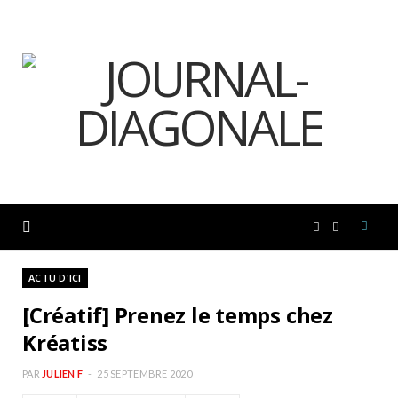
F
I
a
n
ACTU D'ICI
[Créatif] Prenez le temps chez
c
s
Kréatiss
e
t
PAR
JULIEN F
25 SEPTEMBRE 2020