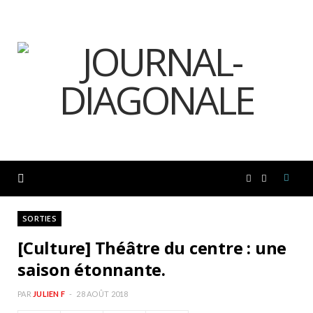
F
I
a
n
SORTIES
[Culture] Théâtre du centre : une
c
s
saison étonnante.
e
t
PAR
JULIEN F
28 AOÛT 2018