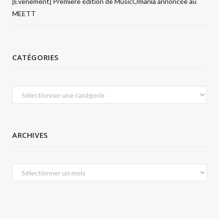
[Évènement] Première édition de MusicÔmania annoncée au
MEETT
CATÉGORIES
Catégories
ARCHIVES
Archives