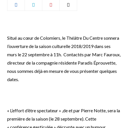
b
a
o
g
o
r
Situé au cœur de Colomiers, le Théâtre Du Centre sonnera
l’ouverture de la saison culturelle 2018/2019 dans ses
k
a
murs le 22 septembre à 11h. Contactés par Marc Fauroux,
m
directeur de la compagnie résidente Paradis Éprouvette,
nous sommes déjà en mesure de vous présenter quelques
dates.
« L’effort d’être spectateur » ,de et par Pierre Notte, sera la
première de la saison (le 28 septembre). Cette
« conférence gesticulée » décrypte avec un humour