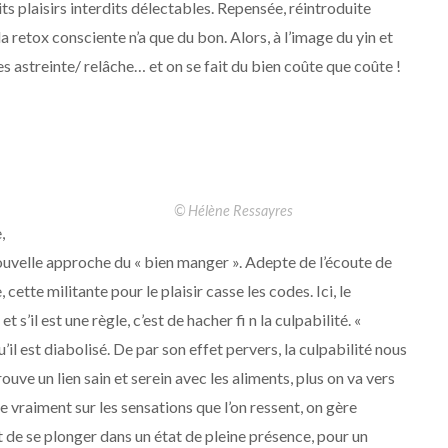
ts plaisirs interdits délectables. Repensée, réintroduite
a retox consciente n’a que du bon. Alors, à l’image du yin et
les astreinte/ relâche… et on se fait du bien coûte que coûte !
© Hélène Ressayres
,
ouvelle approche du « bien manger ». Adepte de l’écoute de
 cette militante pour le plaisir casse les codes. Ici, le
 s’il est une règle, c’est de hacher fi n la culpabilité. «
u’il est diabolisé. De par son e
ff
et pervers, la culpabilité nous
ve un lien sain et serein avec les aliments, plus on va vers
ise vraiment sur les sensations que l’on ressent, on gère
 de se plonger dans un état de pleine présence, pour un