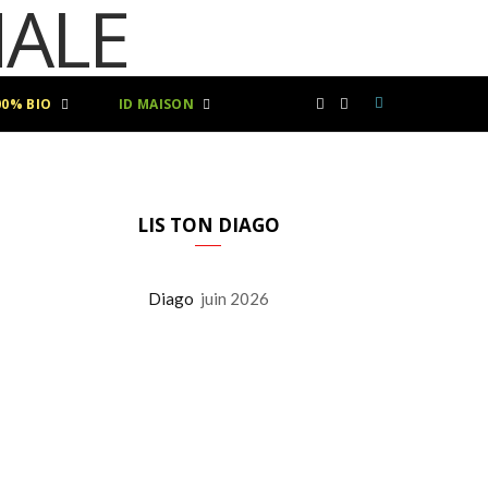
00% BIO
ID MAISON
F
I
a
n
c
s
LIS TON DIAGO
e
t
Diago
juin 2026
b
a
o
g
o
r