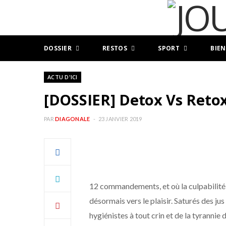
DOSSIER
RESTOS
SPORT
BIEN
ACTU D'ICI
[DOSSIER] Detox Vs Retox 
PAR
DIAGONALE
23 JANVIER 2019
12 commandements, et où la culpabilité 
désormais vers le plaisir. Saturés des ju
hygiénistes à tout crin et de la tyranni