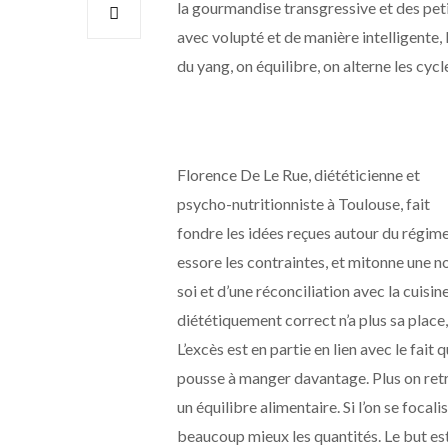
la gourmandise transgressive et des peti
avec volupté et de manière intelligente, l
du yang, on équilibre, on alterne les cyc
Florence De Le Rue, diététicienne et
psycho-nutritionniste à Toulouse, fait
fondre les idées reçues autour du régime
essore les contraintes, et mitonne une n
soi et d’une réconciliation avec la cuisine,
diététiquement correct n’a plus sa place, et
L’excès est en partie en lien avec le fait q
pousse à manger davantage. Plus on retrou
un équilibre alimentaire. Si l’on se focal
beaucoup mieux les quantités. Le but est