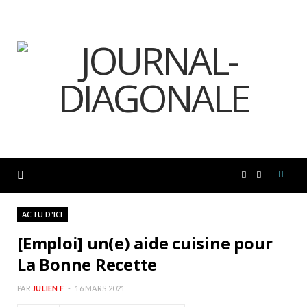
F
I
a
n
ACTU D'ICI
[Emploi] un(e) aide cuisine pour
c
s
La Bonne Recette
e
t
PAR
JULIEN F
16 MARS 2021