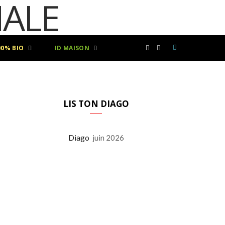
00% BIO
ID MAISON
F
I
a
n
c
s
LIS TON DIAGO
e
t
Diago
juin 2026
b
a
o
g
o
r