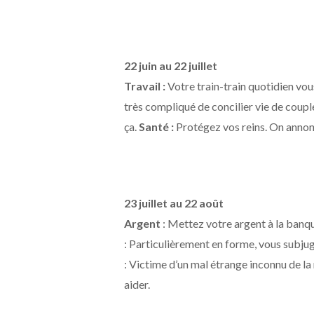
22 juin au 22 juillet
Travail :
Votre train-train quotidien vou
très compliqué de concilier vie de coupl
ça.
Santé :
Protégez vos reins. On annonc
23 juillet au 22 août
Argent
: Mettez votre argent à la banq
: Particulièrement en forme, vous subjug
: Victime d’un mal étrange inconnu de la
aider.