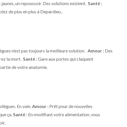
 jaunes, un repoussoir. Des solutions existent.
Santé :
z de plus en plus à Depardieu..
ègues n’est pas toujours la meilleure solution.
Amour :
Des
érez la mort.
Santé :
Gare aux portes qui claquent
partie de votre anatomie.
llègues. En vain.
Amour :
Prêt pour de nouvelles
que ça.
Santé :
En modifiant votre alimentation, vous
ir.