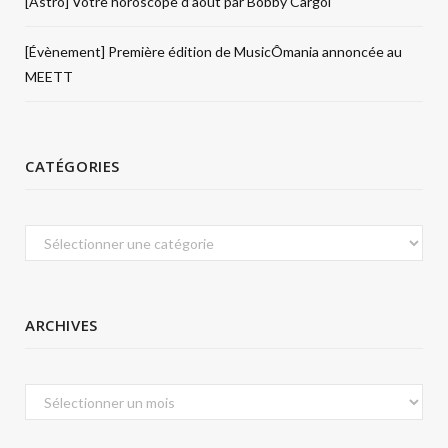
[Astro] Votre horoscope d’août par Bobby Cargol
[Évènement] Première édition de MusicÔmania annoncée au
MEETT
CATÉGORIES
Catégories
ARCHIVES
Archives