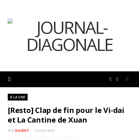
F
I
a
n
À LA UNE
[Resto] Clap de fin pour le Vi-dai
c
s
et La Cantine de Xuan
e
t
PAR
JULIEN F
13 JUIN 2022