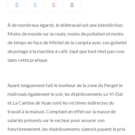
b
a
o
g
À de nombreux égards, le télétravail est une bénédiction.
Moins de monde sur la route, moins de pollution et moins
o
r
de temps en face de Michel de la compta avec son gobelet
k
a
de potage à la machine à café. Sauf que tout n’est pas rose
dans cette pratique.
m
Ayant longuement fait le bonheur de la zone du Perget le
midi mais également le soir, les établissements Le Vi-Daï
et La Cantine de Xuan sont les victimes indirectes du
travail à la maison. Comptant en effet sur la masse de
salariés présents sur le secteur pour assurer son
fonctionnement, les établissements siamois payent le prix