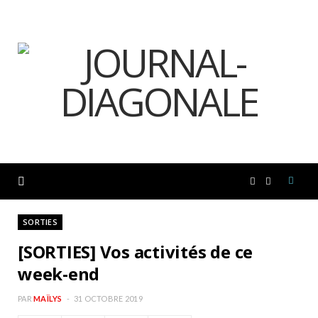
F
I
a
n
SORTIES
[SORTIES] Vos activités de ce
c
s
week-end
e
t
PAR
MAÏLYS
31 OCTOBRE 2019