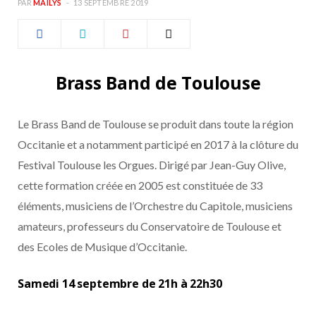
PAR
MAÏLYS
13 SEPTEMBRE 2019
b
a
o
g
Brass Band de Toulouse
o
r
k
a
Le Brass Band de Toulouse se produit dans toute la région
Occitanie et a notamment participé en 2017 à la clôture du
m
Festival Toulouse les Orgues. Dirigé par Jean-Guy Olive,
cette formation créée en 2005 est constituée de 33
éléments, musiciens de l’Orchestre du Capitole, musiciens
amateurs, professeurs du Conservatoire de Toulouse et
des Ecoles de Musique d’Occitanie.
Samedi 14 septembre de 21h à 22h30