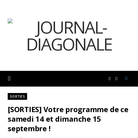
F
I
a
n
SORTIES
[SORTIES] Votre programme de ce
c
s
samedi 14 et dimanche 15
septembre !
e
t