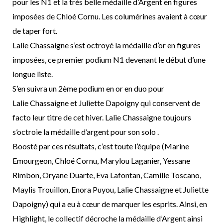
pour les N1 et la très belle médaille d’Argent en figures
imposées de
Chloé Cornu. Les columérines avaient à cœur
de taper fort.
Lalie Chassaigne s’est octroyé la médaille d’or en figures
imposées,
ce premier podium N1
devenant le début d’une
longue liste.
S’en suivra
un 2
ème
podium en or en duo pour
Lalie Chassaigne et Juliette Dapoigny
qui conservent de
facto leur
titre de cet hiver.
Lalie Chassaigne toujours
s’octroie la médaille d’argent pour son solo
.
Boosté par ces résultats, c’est toute l’équipe
(Marine
Emourgeon, Chloé Cornu,
Marylou
Laganier, Yessane
Rimbon, Oryane Duarte, Eva Lafontan, Camille Toscano,
Maylis
Trouillon, Enora Puyou, Lalie Chassaigne et Juliette
Dapoigny) qui a eu à cœur de marquer les esprits.
Ainsi, en
Highlight, le collectif décroche la médaille
d’Argent ainsi