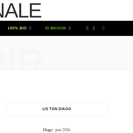
F
I
100% BIO
ID MAISON
a
n
IR
c
s
e
t
b
a
o
g
LIS TON DIAGO
o
r
Diago
juin 2026