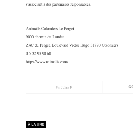
s’associant à des partenaires responsables.
Animalis Colomiers Le Perget
9000 chemin du Loudet
ZAC du Perget, Boulevard Victor Hugo 31770 Colomiers
0 5 32 93 90 60
https://www.animalis.com/
Par
Julien F
C
À LA UNE