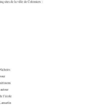
inq sites de la ville de Colomiers :
Nichoirs
pour
hérissons
-autour
de l’école
Lamartin