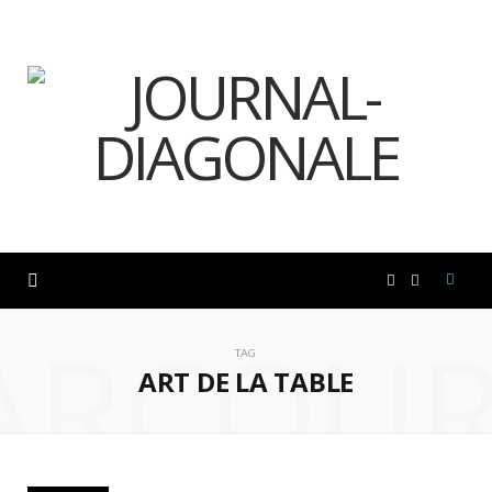
F
I
ARCOUR
a
n
TAG
ART DE LA TABLE
c
s
e
t