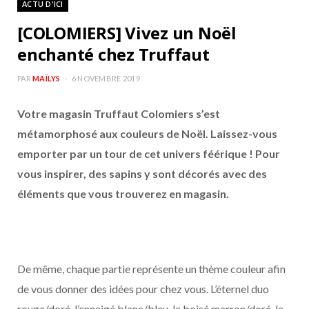
ACTU D'ICI
b
a
[COLOMIERS] Vivez un Noël
o
g
enchanté chez Truffaut
o
r
PAR
MAÏLYS
6 NOVEMBRE 2019
Votre magasin Truffaut Colomiers s’est
k
a
métamorphosé aux couleurs de Noël. Laissez-vous
m
emporter par un tour de cet univers féérique ! Pour
vous inspirer, des sapins y sont décorés avec des
éléments que vous trouverez en magasin.
De même, chaque partie représente un thème couleur afin
de vous donner des idées pour chez vous. L’éternel duo
rouge/doré, l’enneigé blanc/bleu, le boisé marron/doré, le