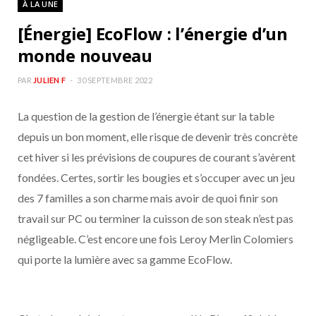
À LA UNE
b
a
[Énergie] EcoFlow : l’énergie d’un
o
g
monde nouveau
o
r
PAR
JULIEN F
30 SEPTEMBRE 2022
La question de la gestion de l’énergie étant sur la table
k
a
depuis un bon moment, elle risque de devenir très concrète
m
cet hiver si les prévisions de coupures de courant s’avèrent
fondées. Certes, sortir les bougies et s’occuper avec un jeu
des 7 familles a son charme mais avoir de quoi finir son
travail sur PC ou terminer la cuisson de son steak n’est pas
négligeable. C’est encore une fois Leroy Merlin Colomiers
qui porte la lumière avec sa gamme EcoFlow.