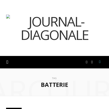
F
I
ARCOUR
a
n
TAG
BATTERIE
c
s
e
t