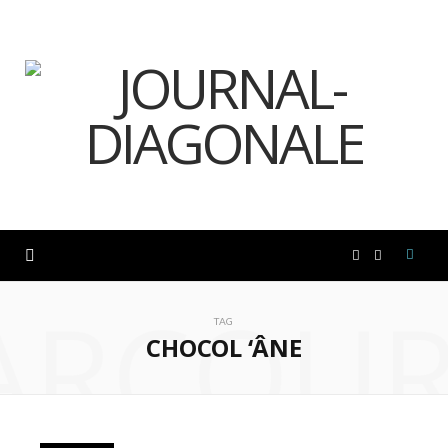
F
I
ARCOUR
a
n
TAG
CHOCOL ‘ÂNE
c
s
e
t