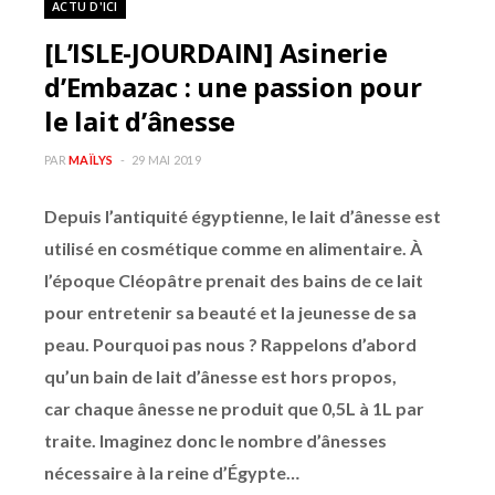
ACTU D'ICI
b
a
[L’ISLE-JOURDAIN] Asinerie
o
g
d’Embazac : une passion pour
le lait d’ânesse
o
r
PAR
MAÏLYS
29 MAI 2019
k
a
Depuis l’antiquité égyptienne, le lait d’ânesse est
m
utilisé en cosmétique comme en alimentaire. À
l’époque Cléopâtre prenait des bains de ce lait
pour entretenir sa beauté et la jeunesse de sa
peau. Pourquoi pas nous ? Rappelons d’abord
qu’un bain de lait d’ânesse est hors propos,
car chaque ânesse ne produit que 0,5L à 1L par
traite. Imaginez donc le nombre d’ânesses
nécessaire à la reine d’Égypte…