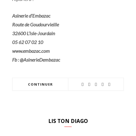
Asinerie d’Embazac
Route de Goudourvieille
32600 L’Isle-Jourdain
05 62 07 02 10
www.embazac.com
Fb : @AsinerieDembazac
CONTINUER
LIS TON DIAGO