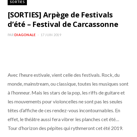
SORTIES
b
a
[SORTIES] Arpège de Festivals
o
g
d’été – Festival de Carcassonne
o
r
PAR
DIAGONALE
17 JUIN 2019
k
a
m
Avec l’heure estivale, vient celle des festivals. Rock, du
monde, mainstream, ou classique, toutes les musiques sont
à l’honneur. Mais les stars de la pop, les riffs de guitare et
les mouvements pour violoncelles ne sont pas les seules
têtes d’affiche de ces rendez-vous incontournables. En
effet, le théâtre aussi fera vibrer les planches cet été…
Tour d’horizon des pépites qui rythmeront cet été 2019.