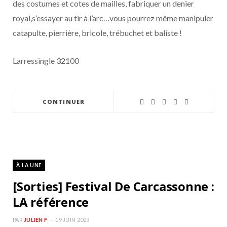
des costumes et cotes de mailles, fabriquer un denier
royal,s’essayer au tir à l’arc…vous pourrez même manipuler
catapulte, pierrière, bricole, trébuchet et baliste !
Larressingle 32100
CONTINUER
À LA UNE
[Sorties] Festival De Carcassonne :
LA référence
PAR
JULIEN F
19 JUIN 2023