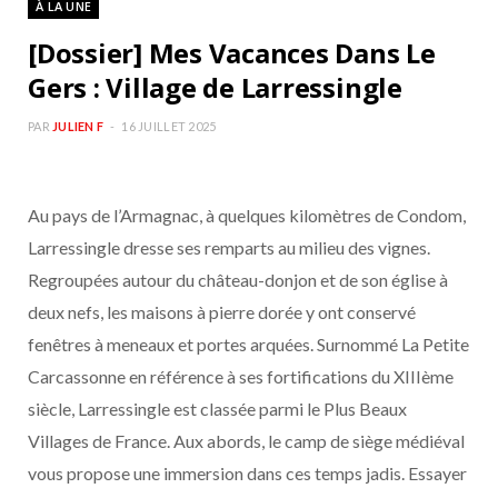
À LA UNE
b
a
[Dossier] Mes Vacances Dans Le
o
g
Gers : Village de Larressingle
o
r
PAR
JULIEN F
16 JUILLET 2025
k
a
Au pays de l’Armagnac, à quelques kilomètres de Condom,
m
Larressingle dresse ses remparts au milieu des vignes.
Regroupées autour du château-donjon et de son église à
deux nefs, les maisons à pierre dorée y ont conservé
fenêtres à meneaux et portes arquées. Surnommé La Petite
Carcassonne en référence à ses fortifications du XIIIème
siècle, Larressingle est classée parmi le Plus Beaux
Villages de France. Aux abords, le camp de siège médiéval
vous propose une immersion dans ces temps jadis. Essayer