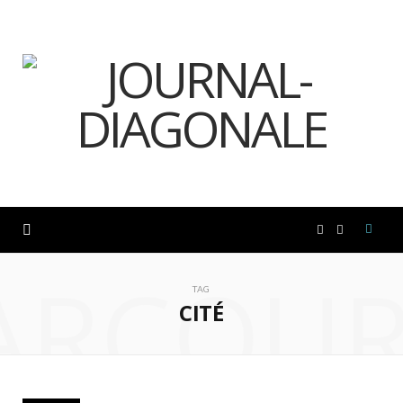
F
I
ARCOUR
a
n
TAG
CITÉ
c
s
e
t