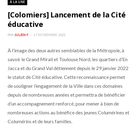
À LA UNE
b
a
[Colomiers] Lancement de la Cité
o
g
éducative
o
r
PAR
JULIEN F
17 NOVEMBRE 2022
À l’image des deux autres semblables de la Métropole, à
k
a
savoir le Grand Mirail et Toulouse Nord, les quartiers d’En
m
Jacca et du Grand Val détiennent depuis le 29 janvier 2022
le statut de Cité éducative. Cette reconnaissance permet
de souligner l’engagement de la Ville dans ces domaines
depuis de nombreuses années et permettra de bénéficier
d’un accompagnement renforcé, pour mener à bien de
nombreuses actions au bénéfice des jeunes Columérines et
Columérins et de leurs familles.