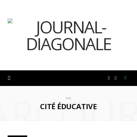
F
I
ARCOUR
a
n
TAG
CITÉ ÉDUCATIVE
c
s
e
t