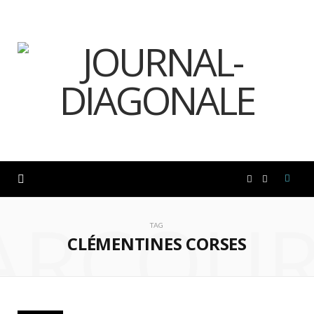
F
I
ARCOUR
a
n
TAG
CLÉMENTINES CORSES
c
s
e
t