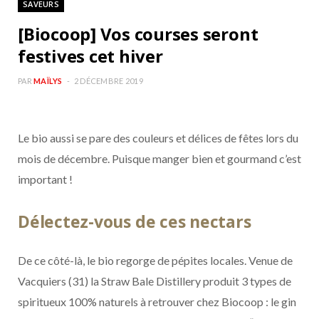
SAVEURS
b
a
[Biocoop] Vos courses seront
o
g
festives cet hiver
o
r
PAR
MAÏLYS
2 DÉCEMBRE 2019
k
a
Le bio aussi se pare des couleurs et délices de fêtes lors du
m
mois de décembre. Puisque manger bien et gourmand c’est
important !
Délectez-vous de ces nectars
De ce côté-là, le bio regorge de pépites locales. Venue de
Vacquiers (31) la Straw Bale Distillery produit 3 types de
spiritueux 100% naturels à retrouver chez Biocoop : le gin