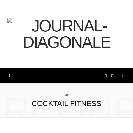
F
I
a
n
ARCOUR
TAG
COCKTAIL FITNESS
c
s
e
t