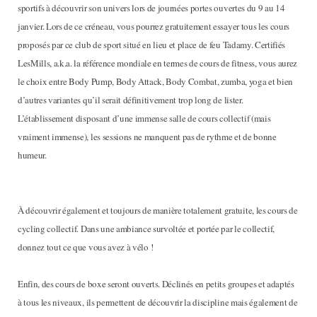
sportifs à découvrir son univers lors de journées portes ouvertes du 9 au 14
janvier. Lors de ce créneau, vous pourrez gratuitement essayer tous les cours
proposés par ce club de sport situé en lieu et place de feu Tadamy. Certifiés
LesMills, a.k.a. la référence mondiale en termes de cours de fitness, vous aurez
le choix entre Body Pump, Body Attack, Body Combat, zumba, yoga et bien
d’autres variantes qu’il serait définitivement trop long de lister.
L’établissement disposant d’une immense salle de cours collectif (mais
vraiment immense), les sessions ne manquent pas de rythme et de bonne
humeur.
À découvrir également et toujours de manière totalement gratuite, les cours de
cycling collectif. Dans une ambiance survoltée et portée par le collectif,
donnez tout ce que vous avez à vélo !
Enfin, des cours de boxe seront ouverts. Déclinés en petits groupes et adaptés
à tous les niveaux, ils permettent de découvrir la discipline mais également de