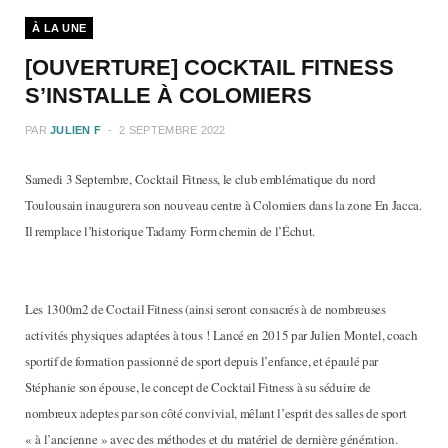
À LA UNE
[OUVERTURE] COCKTAIL FITNESS
S’INSTALLE À COLOMIERS
PAR
JULIEN F
2 SEPTEMBRE 2022
Samedi 3 Septembre, Cocktail Fitness, le club emblématique du nord
Toulousain inaugurera son nouveau centre à Colomiers dans la zone En Jacca.
Il remplace l’historique Tadamy Form chemin de l’Échut.
Les 1300m2 de Coctail Fitness (ainsi seront consacrés à de nombreuses
activités physiques adaptées à tous ! Lancé en 2015 par Julien Montel, coach
sportif de formation passionné de sport depuis l’enfance, et épaulé par
Stéphanie son épouse, le concept de Cocktail Fitness à su séduire de
nombreux adeptes par son côté convivial, mêlant l’esprit des salles de sport
« à l’ancienne » avec des méthodes et du matériel de dernière génération.