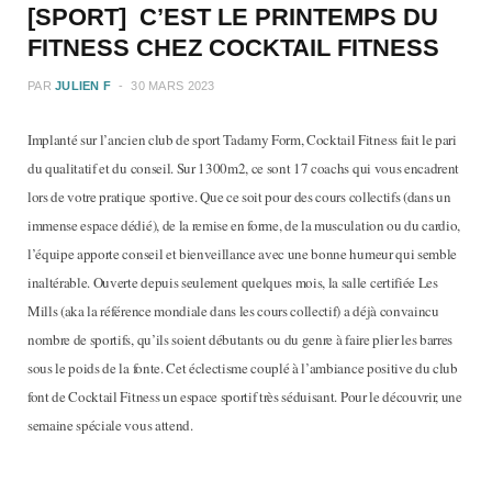
[SPORT] C’EST LE PRINTEMPS DU
FITNESS CHEZ COCKTAIL FITNESS
PAR
JULIEN F
30 MARS 2023
Implanté sur l’ancien club de sport Tadamy Form, Cocktail Fitness fait le pari
du qualitatif et du conseil. Sur 1300m2, ce sont 17 coachs qui vous encadrent
lors de votre pratique sportive. Que ce soit pour des cours collectifs (dans un
immense espace dédié), de la remise en forme, de la musculation ou du cardio,
l’équipe apporte conseil et bienveillance avec une bonne humeur qui semble
inaltérable. Ouverte depuis seulement quelques mois, la salle certifiée Les
Mills (aka la référence mondiale dans les cours collectif) a déjà convaincu
nombre de sportifs, qu’ils soient débutants ou du genre à faire plier les barres
sous le poids de la fonte. Cet éclectisme couplé à l’ambiance positive du club
font de Cocktail Fitness un espace sportif très séduisant. Pour le découvrir, une
semaine spéciale vous attend.