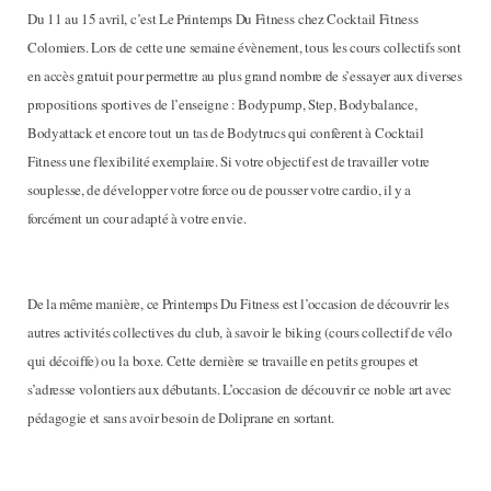
Du 11 au 15 avril, c’est Le Printemps Du Fitness chez Cocktail Fitness
Colomiers. Lors de cette une semaine évènement, tous les cours collectifs sont
en accès gratuit pour permettre au plus grand nombre de s’essayer aux diverses
propositions sportives de l’enseigne : Bodypump, Step, Bodybalance,
Bodyattack et encore tout un tas de Bodytrucs qui confèrent à Cocktail
Fitness une flexibilité exemplaire. Si votre objectif est de travailler votre
souplesse, de développer votre force ou de pousser votre cardio, il y a
forcément un cour adapté à votre envie.
De la même manière, ce Printemps Du Fitness est l’occasion de découvrir les
autres activités collectives du club, à savoir le biking (cours collectif de vélo
qui décoiffe) ou la boxe. Cette dernière se travaille en petits groupes et
s’adresse volontiers aux débutants. L’occasion de découvrir ce noble art avec
pédagogie et sans avoir besoin de Doliprane en sortant.