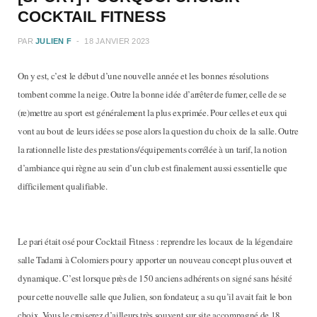
COCKTAIL FITNESS
PAR
JULIEN F
18 JANVIER 2023
On y est, c’est le début d’une nouvelle année et les bonnes résolutions
tombent comme la neige. Outre la bonne idée d’arrêter de fumer, celle de se
(re)mettre au sport est généralement la plus exprimée. Pour celles et eux qui
vont au bout de leurs idées se pose alors la question du choix de la salle. Outre
la rationnelle liste des prestations/équipements corrélée à un tarif, la notion
d’ambiance qui règne au sein d’un club est finalement aussi essentielle que
difficilement qualifiable.
Le pari était osé pour Cocktail Fitness : reprendre les locaux de la légendaire
salle Tadami à Colomiers pour y apporter un nouveau concept plus ouvert et
dynamique. C’est lorsque près de 150 anciens adhérents on signé sans hésité
pour cette nouvelle salle que Julien, son fondateur, a su qu’il avait fait le bon
choix. Vous le croiserez d’ailleurs très souvent sur site accompagné de 18