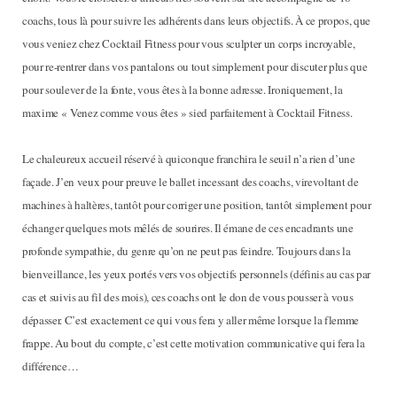
coachs, tous là pour suivre les adhérents dans leurs objectifs. À ce propos, que
vous veniez chez Cocktail Fitness pour vous sculpter un corps incroyable,
pour re-rentrer dans vos pantalons ou tout simplement pour discuter plus que
pour soulever de la fonte, vous êtes à la bonne adresse. Ironiquement, la
maxime « Venez comme vous êtes » sied parfaitement à Cocktail Fitness.
Le chaleureux accueil réservé à quiconque franchira le seuil n’a rien d’une
façade. J’en veux pour preuve le ballet incessant des coachs, virevoltant de
machines à haltères, tantôt pour corriger une position, tantôt simplement pour
échanger quelques mots mêlés de sourires. Il émane de ces encadrants une
profonde sympathie, du genre qu’on ne peut pas feindre. Toujours dans la
bienveillance, les yeux portés vers vos objectifs personnels (définis au cas par
cas et suivis au fil des mois), ces coachs ont le don de vous pousser à vous
dépasser. C’est exactement ce qui vous fera y aller même lorsque la flemme
frappe. Au bout du compte, c’est cette motivation communicative qui fera la
différence…