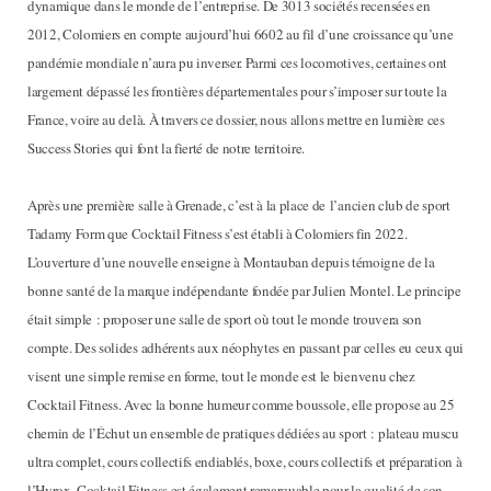
dynamique dans le monde de l’entreprise. De 3013 sociétés recensées en
2012, Colomiers en compte aujourd’hui 6602 au fil d’une croissance qu’une
pandémie mondiale n’aura pu inverser. Parmi ces locomotives, certaines ont
largement dépassé les frontières départementales pour s’imposer sur toute la
France, voire au delà. À travers ce dossier, nous allons mettre en lumière ces
Success Stories qui font la fierté de notre territoire.
Après une première salle à Grenade, c’est à la place de l’ancien club de sport
Tadamy Form que Cocktail Fitness s’est établi à Colomiers fin 2022.
L’ouverture d’une nouvelle enseigne à Montauban depuis témoigne de la
bonne santé de la marque indépendante fondée par Julien Montel. Le principe
était simple : proposer une salle de sport où tout le monde trouvera son
compte. Des solides adhérents aux néophytes en passant par celles eu ceux qui
visent une simple remise en forme, tout le monde est le bienvenu chez
Cocktail Fitness. Avec la bonne humeur comme boussole, elle propose au 25
chemin de l’Échut un ensemble de pratiques dédiées au sport : plateau muscu
ultra complet, cours collectifs endiablés, boxe, cours collectifs et préparation à
l’Hyrox. Cocktail Fitness est également remarquable pour la qualité de son