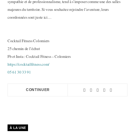
sympathie et de professionnalisme, tend à s’imposer comme une des salles
majeures du territoire. Si vous souhaitez rejoindre l’aventure, leurs
coordonnées sont juste ici…
Cocktail Fitness Colomiers
25 chemin de l’échut
Fb et Insta : Cocktail Fitness – Colomiers
https://cocktailfitness.com/
05 61 30 33 91
CONTINUER
À LA UNE