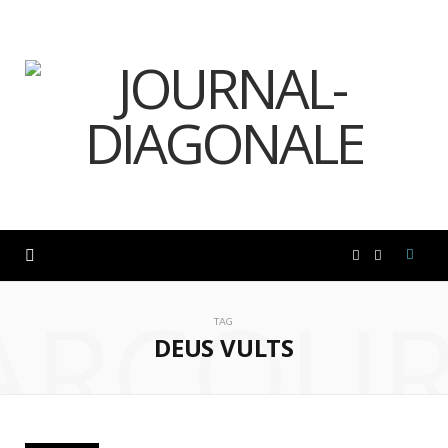
F
I
ARCOUR
a
n
TAG
DEUS VULTS
c
s
e
t