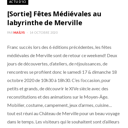
ACTU D'ICI
b
a
[Sortie] Fêtes Médiévales au
o
g
labyrinthe de Merville
o
r
PAR
MAÏLYS
14 OCTOBRE 2020
Franc succès lors des 6 éditions précédentes, les fêtes
k
a
médiévales de Merville sont de retour ce weekend! Deux
m
jours de découvertes, d’ateliers, de réjouissances, de
rencontres se profilent donc le samedi 17 & dimanche 18
octobre 2020 de 10h30 à 18h30. C’es l’occasion, pour
petits et grands, de découvrir le XIVe siècle avec des
reconstitutions et des animations sur le Moyen-Âge.
Mobilier, costume, campement, jeux d’armes, cuisine…
tout est réuni au Château de Merville pour un beau voyage
dans le temps. Les visiteurs qui le souhaitent sont d’ailleurs