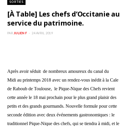
SORTIES
b
a
[À Table] Les chefs d’Occitanie au
o
g
service du patrimoine.
o
r
PAR
JULIEN F
24 AVRIL 2019
k
a
m
Après avoir séduit de nombreux amoureux du canal du
Midi au printemps 2018 avec un rendez-vous inédit à la Cale
de Raboub de Toulouse, le Pique-Nique des Chefs revient
cette année le 18 mai prochain pour le plus grand plaisir des
petits et des grands gourmands. Nouvelle formule pour cette
seconde édition avec deux événements gastronomiques : le
traditionnel Pique-Nique des chefs, qui se tiendra à midi, et le