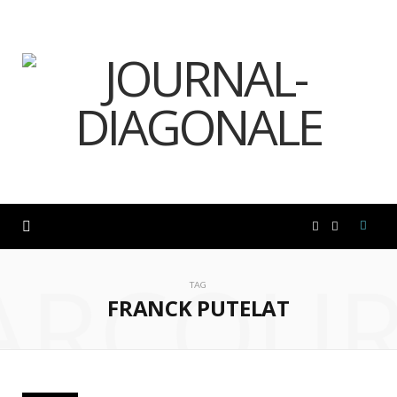
F
I
ARCOUR
a
n
TAG
FRANCK PUTELAT
c
s
e
t