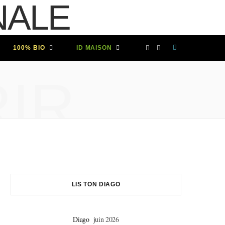
F
I
100% BIO
ID MAISON
a
n
IR
c
s
e
t
b
a
o
g
LIS TON DIAGO
o
r
Diago
juin 2026