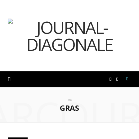
F
I
ARCOUR
a
n
TAG
GRAS
c
s
e
t