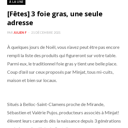
À LA UNE
b
a
[Fêtes] 3 foie gras, une seule
o
g
adresse
o
r
PAR
JULIEN F
21 DÉCEMBRE 2021
À quelques jours de Noël, vous n’avez peut être pas encore
k
a
rempli la liste des produits qui figureront sur votre table.
m
Parmi eux, le traditionnel foie gras y tient une belle place.
Coup d’œil sur ceux proposés par Minjat, tous mi-cuits,
maison et bien sur locaux.
Situés à Belloc-Saint-Clamens proche de Mirande,
Sébastien et Valérie Pujos, producteurs associés à Minjat!
élèvent leurs canards dès la naissance depuis 3 générations