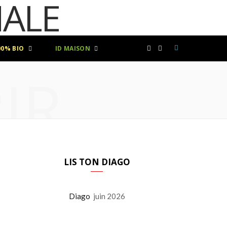
00% BIO
ID MAISON
F
I
IR
a
n
c
s
e
t
b
a
LIS TON DIAGO
o
g
Diago
juin 2026
o
r