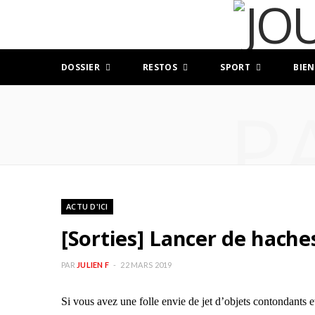
DOSSIER
RESTOS
SPORT
BIEN
P
ACTU D'ICI
[Sorties] Lancer de hach
PAR
JULIEN F
22 MARS 2019
Si vous avez une folle envie de jet d’objets contondants e