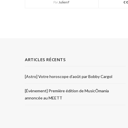
Par
Julien F
C
ARTICLES RÉCENTS
[Astro] Votre horoscope d’août par Bobby Cargol
[Évènement] Première édition de MusicÔmania
annoncée au MEETT