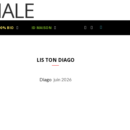
00% BIO
ID MAISON
F
I
a
n
c
s
LIS TON DIAGO
e
t
Diago
juin 2026
b
a
o
g
o
r