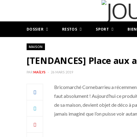
DOSSIER
RESTOS
SPORT
BIEN
MAISON
[TENDANCES] Place aux a
PAR
MAÏLYS
26 MARS 2019
Bricomarché Cornebarrieu a récemment m
faut absolument ! Aujourd’hui ce produi
de sa maison, devient objet de déco à par
jamais imaginé que l’on puisse voir aut