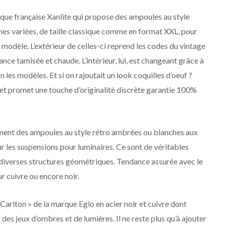
rque française Xanlite qui propose des ampoules au style
mes variées, de taille classique comme en format XXL, pour
modèle. L’extérieur de celles-ci reprend les codes du vintage
e tamisée et chaude. L’intérieur, lui, est changeant grâce à
n les modèles. Et si on rajoutait un look coquilles d’oeuf ?
ue et promet une touche d’originalité discrète garantie 100%
ent des ampoules au style rétro ambrées ou blanches aux
ur les suspensions pour luminaires. Ce sont de véritables
 diverses structures géométriques. Tendance assurée avec le
r cuivre ou encore noir.
arlton » de la marque Eglo en acier noir et cuivre dont
 des jeux d’ombres et de lumières. Il ne reste plus qu’à ajouter